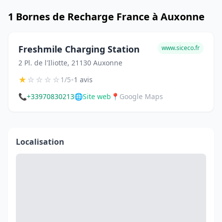
1 Bornes de Recharge France à Auxonne
Freshmile Charging Station
www.siceco.fr
2 Pl. de l'Iliotte, 21130 Auxonne
★
☆
☆
☆
☆
•
1/5
1 avis
📞
+33970830213
🌐
Site web
📍
Google Maps
Localisation