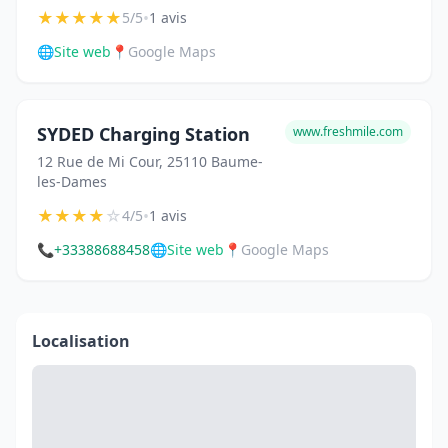
★
★
★
★
★
•
5/5
1 avis
🌐
Site web
📍
Google Maps
SYDED Charging Station
www.freshmile.com
12 Rue de Mi Cour, 25110 Baume-
les-Dames
★
★
★
★
☆
•
4/5
1 avis
📞
+33388688458
🌐
Site web
📍
Google Maps
Localisation