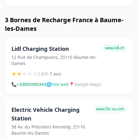
3 Bornes de Recharge France à Baume-
les-Dames
Lidl Charging Station
www.lidl.ch
12 Rue de Champvans, 25110 Baume-les-
Dames
★
★
☆
☆
☆
•
2.6/5
7 avis
📞
+33800900343
🌐
Site web
📍
Google Maps
Electric Vehicle Charging
www.f3c-sa.com
Station
58 Av. du Président Kennedy, 25110
Baume-les-Dames