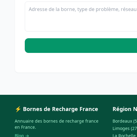
⚡ Bornes de Recharge France
Région N
Annuaire des bornes de recharge france
Bordeaux (5
en France.
Limoges (27
Blog →
La Rochelle 