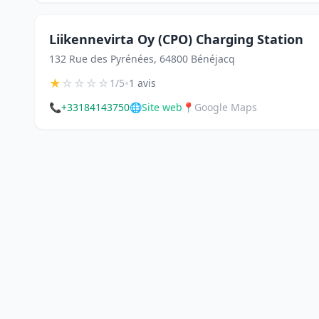
Liikennevirta Oy (CPO) Charging Station
132 Rue des Pyrénées, 64800 Bénéjacq
★
☆
☆
☆
☆
•
1/5
1 avis
📞
+33184143750
🌐
Site web
📍
Google Maps