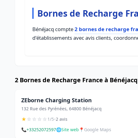
Bornes de Recharge Fr
Bénéjacq compte
2 bornes de recharge fr
d'établissements avec avis clients, coordonné
2 Bornes de Recharge France à Bénéjacq
ZEborne Charging Station
132 Rue des Pyrénées, 64800 Bénéjacq
★
☆
☆
☆
☆
•
1/5
2 avis
📞
+33252072597
🌐
Site web
📍
Google Maps