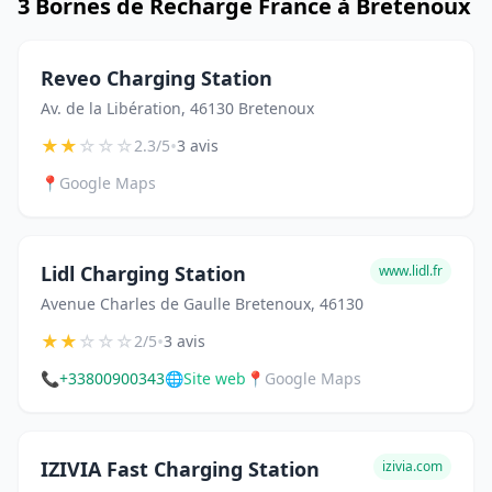
3 Bornes de Recharge France à Bretenoux
Reveo Charging Station
Av. de la Libération, 46130 Bretenoux
★
★
☆
☆
☆
•
2.3/5
3 avis
📍
Google Maps
Lidl Charging Station
www.lidl.fr
Avenue Charles de Gaulle Bretenoux, 46130
★
★
☆
☆
☆
•
2/5
3 avis
📞
+33800900343
🌐
Site web
📍
Google Maps
IZIVIA Fast Charging Station
izivia.com