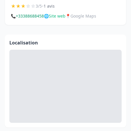
★
★
★
☆
☆
•
3/5
1 avis
📞
+33388688458
🌐
Site web
📍
Google Maps
Localisation