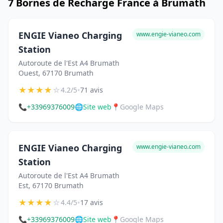
7 Bornes de Recharge France à Brumath
ENGIE Vianeo Charging
www.engie-vianeo.com
Station
Autoroute de l'Est A4 Brumath
Ouest, 67170 Brumath
★
★
★
★
☆
•
4.2/5
71 avis
📞
+33969376009
🌐
Site web
📍
Google Maps
ENGIE Vianeo Charging
www.engie-vianeo.com
Station
Autoroute de l'Est A4 Brumath
Est, 67170 Brumath
★
★
★
★
☆
•
4.4/5
17 avis
📞
+33969376009
🌐
Site web
📍
Google Maps