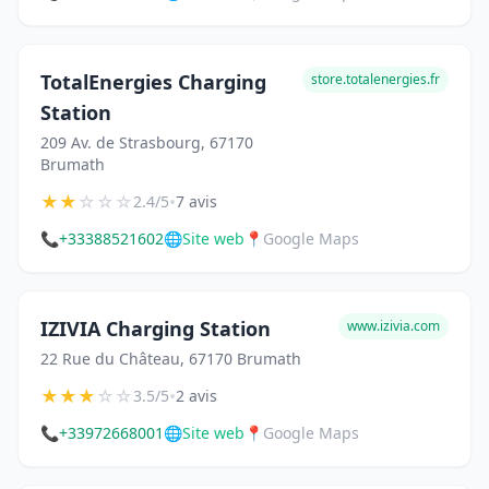
TotalEnergies Charging
store.totalenergies.fr
Station
209 Av. de Strasbourg, 67170
Brumath
★
★
☆
☆
☆
•
2.4/5
7 avis
📞
+33388521602
🌐
Site web
📍
Google Maps
IZIVIA Charging Station
www.izivia.com
22 Rue du Château, 67170 Brumath
★
★
★
☆
☆
•
3.5/5
2 avis
📞
+33972668001
🌐
Site web
📍
Google Maps