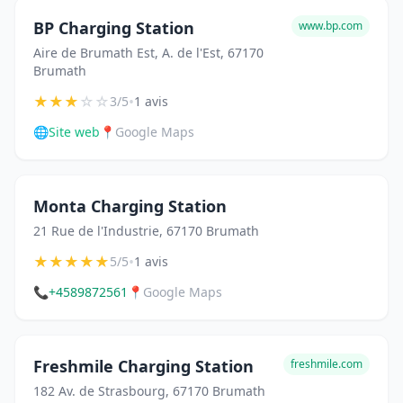
BP Charging Station
www.bp.com
Aire de Brumath Est, A. de l'Est, 67170
Brumath
★
★
★
☆
☆
•
3/5
1 avis
🌐
Site web
📍
Google Maps
Monta Charging Station
21 Rue de l'Industrie, 67170 Brumath
★
★
★
★
★
•
5/5
1 avis
📞
+4589872561
📍
Google Maps
Freshmile Charging Station
freshmile.com
182 Av. de Strasbourg, 67170 Brumath