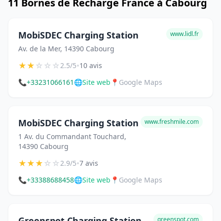
11 Bornes de Recharge France à Cabourg
MobiSDEC Charging Station
www.lidl.fr
Av. de la Mer, 14390 Cabourg
★
★
☆
☆
☆
•
2.5/5
10 avis
📞
+33231066161
🌐
Site web
📍
Google Maps
MobiSDEC Charging Station
www.freshmile.com
1 Av. du Commandant Touchard,
14390 Cabourg
★
★
★
☆
☆
•
2.9/5
7 avis
📞
+33388688458
🌐
Site web
📍
Google Maps
Greenspot Charging Station
greenspot.com