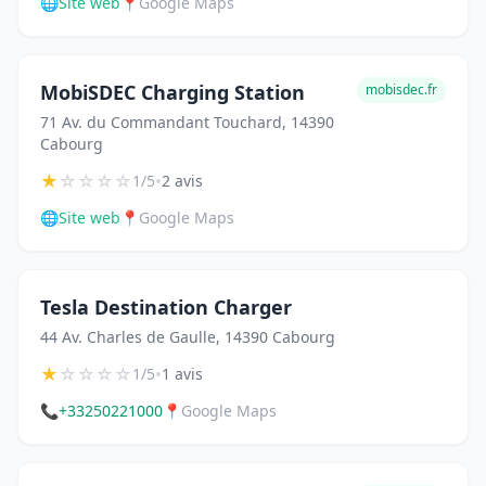
🌐
Site web
📍
Google Maps
MobiSDEC Charging Station
mobisdec.fr
71 Av. du Commandant Touchard, 14390
Cabourg
★
☆
☆
☆
☆
•
1/5
2 avis
🌐
Site web
📍
Google Maps
Tesla Destination Charger
44 Av. Charles de Gaulle, 14390 Cabourg
★
☆
☆
☆
☆
•
1/5
1 avis
📞
+33250221000
📍
Google Maps