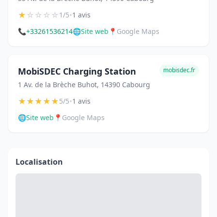
★
☆
☆
☆
☆
•
1/5
1 avis
📞
+33261536214
🌐
Site web
📍
Google Maps
MobiSDEC Charging Station
mobisdec.fr
1 Av. de la Brèche Buhot, 14390 Cabourg
★
★
★
★
★
•
5/5
1 avis
🌐
Site web
📍
Google Maps
Localisation