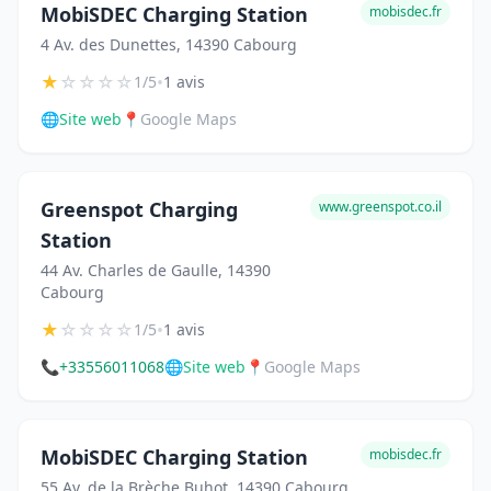
MobiSDEC Charging Station
mobisdec.fr
4 Av. des Dunettes, 14390 Cabourg
★
☆
☆
☆
☆
•
1/5
1 avis
🌐
Site web
📍
Google Maps
Greenspot Charging
www.greenspot.co.il
Station
44 Av. Charles de Gaulle, 14390
Cabourg
★
☆
☆
☆
☆
•
1/5
1 avis
📞
+33556011068
🌐
Site web
📍
Google Maps
MobiSDEC Charging Station
mobisdec.fr
55 Av. de la Brèche Buhot, 14390 Cabourg