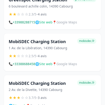
6 boulevard achille colin, 14390 Cabourg
★
★
☆
☆
☆
•
2.3/5
4 avis
📞
+33988288715
🌐
Site web
📍
Google Maps
MobiSDEC Charging Station
mobisdec.fr
1 Av. de la Libération, 14390 Cabourg
★
★
☆
☆
☆
•
2.5/5
4 avis
📞
+33388688458
🌐
Site web
📍
Google Maps
MobiSDEC Charging Station
mobisdec.fr
2 Av. de la Divette, 14390 Cabourg
★
★
★
☆
☆
•
3.7/5
3 avis