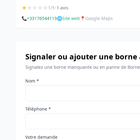
★
☆
☆
☆
☆
•
1/5
1 avis
📞
+33176544119
🌐
Site web
📍
Google Maps
Signaler ou ajouter une borne 
Signalez une borne manquante ou en panne de Bornes 
Nom *
Téléphone *
Votre demande