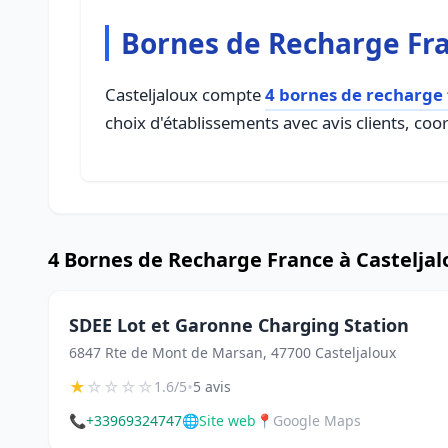
Bornes de Recharge Fra
Casteljaloux compte
4 bornes de recharge
choix d'établissements avec avis clients, coo
4 Bornes de Recharge France à Castelja
SDEE Lot et Garonne Charging Station
6847 Rte de Mont de Marsan, 47700 Casteljaloux
★
☆
☆
☆
☆
•
1.6/5
5 avis
📞
+33969324747
🌐
Site web
📍
Google Maps