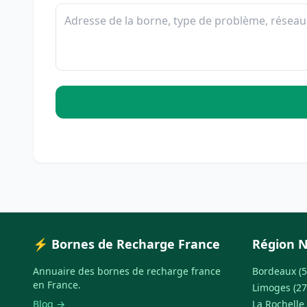
⚡ Bornes de Recharge France
Région N
Annuaire des bornes de recharge france
Bordeaux (5
en France.
Limoges (27
Blog →
La Rochelle 