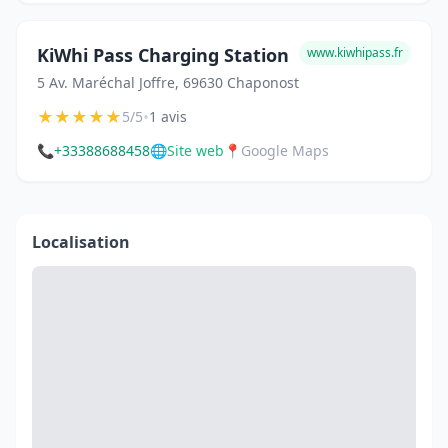
KiWhi Pass Charging Station
www.kiwhipass.fr
5 Av. Maréchal Joffre, 69630 Chaponost
★
★
★
★
★
•
5/5
1 avis
📞
+33388688458
🌐
Site web
📍
Google Maps
Localisation