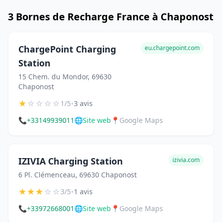
3 Bornes de Recharge France à Chaponost
ChargePoint Charging
eu.chargepoint.com
Station
15 Chem. du Mondor, 69630
Chaponost
★
☆
☆
☆
☆
•
1/5
3 avis
📞
+33149939011
🌐
Site web
📍
Google Maps
IZIVIA Charging Station
izivia.com
6 Pl. Clémenceau, 69630 Chaponost
★
★
★
☆
☆
•
3/5
1 avis
📞
+33972668001
🌐
Site web
📍
Google Maps