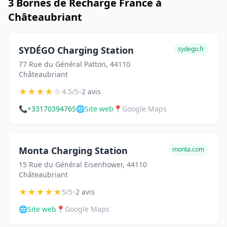
3 Bornes de Recharge France à
Châteaubriant
SYDÉGO Charging Station
sydego.fr
77 Rue du Général Patton, 44110
Châteaubriant
★
★
★
★
☆
•
4.5/5
2 avis
📞
+33170394765
🌐
Site web
📍
Google Maps
Monta Charging Station
monta.com
15 Rue du Général Eisenhower, 44110
Châteaubriant
★
★
★
★
★
•
5/5
2 avis
🌐
Site web
📍
Google Maps