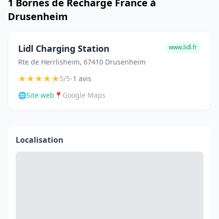
1 Bornes de Recharge France à
Drusenheim
Lidl Charging Station
www.lidl.fr
Rte de Herrlisheim, 67410 Drusenheim
★
★
★
★
★
•
5/5
1 avis
🌐
Site web
📍
Google Maps
Localisation