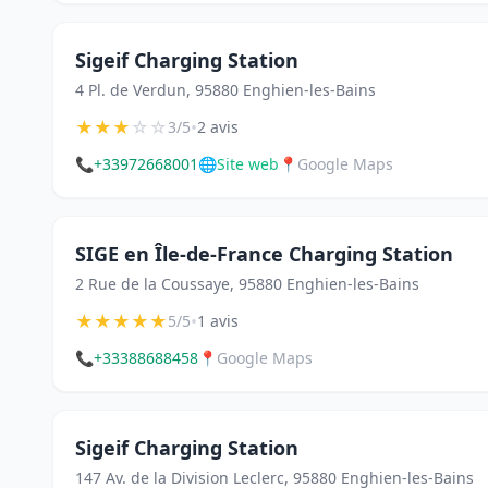
Sigeif Charging Station
4 Pl. de Verdun, 95880 Enghien-les-Bains
★
★
★
☆
☆
•
3/5
2 avis
📞
+33972668001
🌐
Site web
📍
Google Maps
SIGE en Île-de-France Charging Station
2 Rue de la Coussaye, 95880 Enghien-les-Bains
★
★
★
★
★
•
5/5
1 avis
📞
+33388688458
📍
Google Maps
Sigeif Charging Station
147 Av. de la Division Leclerc, 95880 Enghien-les-Bains