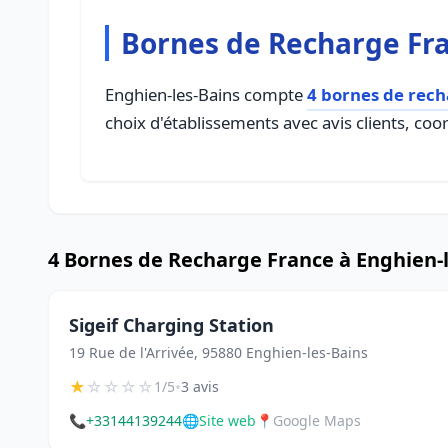
Bornes de Recharge Fra
Enghien-les-Bains compte
4 bornes de rech
choix d'établissements avec avis clients, coo
4 Bornes de Recharge France à Enghien-
Sigeif Charging Station
19 Rue de l'Arrivée, 95880 Enghien-les-Bains
★
☆
☆
☆
☆
•
1/5
3 avis
📞
+33144139244
🌐
Site web
📍
Google Maps