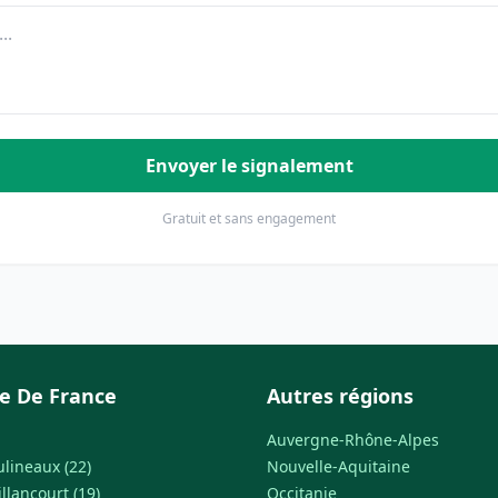
Envoyer le signalement
Gratuit et sans engagement
le De France
Autres régions
Auvergne-Rhône-Alpes
ulineaux (22)
Nouvelle-Aquitaine
llancourt (19)
Occitanie