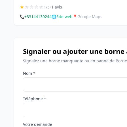
★
☆
☆
☆
☆
•
1/5
1 avis
📞
+33144139244
🌐
Site web
📍
Google Maps
Signaler ou ajouter une borne 
Signalez une borne manquante ou en panne de Bornes
Nom *
Téléphone *
Votre demande