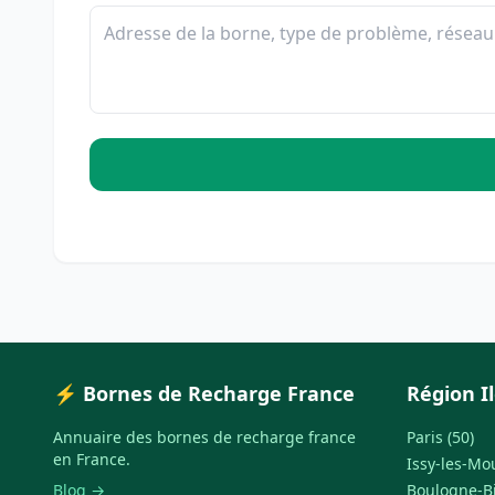
⚡ Bornes de Recharge France
Région I
Annuaire des bornes de recharge france
Paris (50)
en France.
Issy-les-Mo
Blog →
Boulogne-Bi