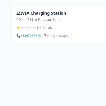
IZIVIA Charging Station
RD 14, 78410 Flins-sur-Seine
★
☆
☆
☆
☆
•
1/5
2 avis
📞
+33972668001
📍
Google Maps