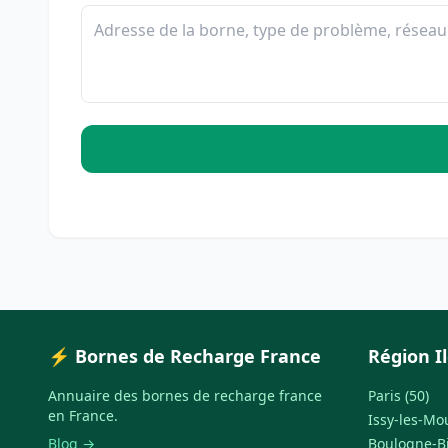
⚡ Bornes de Recharge France
Région I
Annuaire des bornes de recharge france
Paris (50)
en France.
Issy-les-Mo
Blog →
Boulogne-Bi