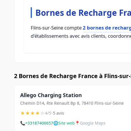
Bornes de Recharge Fra
Flins-sur-Seine compte
2 bornes de rechar
d'établissements avec avis clients, coordonné
2 Bornes de Recharge France à Flins-sur
Allego Charging Station
Chemin D14, Rte Renault Bp 8, 78410 Flins-sur-Seine
★
★
★
★
☆
•
4/5
5 avis
📞
+33187406657
🌐
Site web
📍
Google Maps