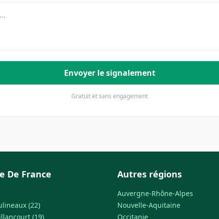
Envoyer le signalement
Gratuit et sans engagement
le De France
Autres régions
Auvergne-Rhône-Alpes
ulineaux (22)
Nouvelle-Aquitaine
llancourt (19)
Occitanie