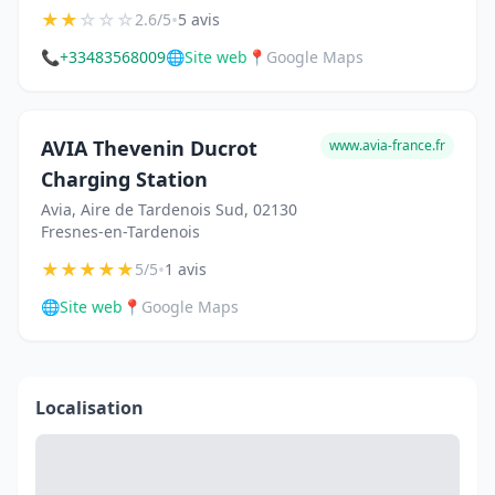
★
★
☆
☆
☆
•
2.6/5
5 avis
📞
+33483568009
🌐
Site web
📍
Google Maps
AVIA Thevenin Ducrot
www.avia-france.fr
Charging Station
Avia, Aire de Tardenois Sud, 02130
Fresnes-en-Tardenois
★
★
★
★
★
•
5/5
1 avis
🌐
Site web
📍
Google Maps
Localisation