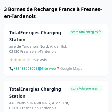
3 Bornes de Recharge France à Fresnes-
en-Tardenois
TotalEnergies Charging
store.totalenergies.fr
Station
aire de Tardenois Nord, A. de l'Est,
02130 Fresnes-en-Tardenois
★
★
★
☆
☆
•
3/5
8 avis
📞
+33483568009
🌐
Site web
📍
Google Maps
TotalEnergies Charging
store.totalenergies.fr
Station
A4 - PARIS STRASBOURG, A. de l'Est,
02130 Fresnes-en-Tardenois