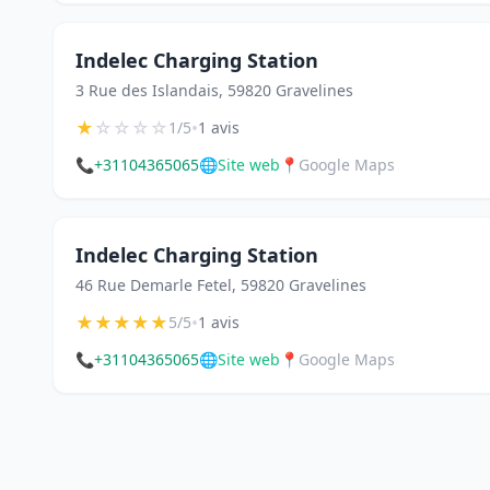
Indelec Charging Station
3 Rue des Islandais, 59820 Gravelines
★
☆
☆
☆
☆
•
1/5
1 avis
📞
+31104365065
🌐
Site web
📍
Google Maps
Indelec Charging Station
46 Rue Demarle Fetel, 59820 Gravelines
★
★
★
★
★
•
5/5
1 avis
📞
+31104365065
🌐
Site web
📍
Google Maps