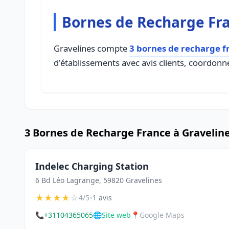
Bornes de Recharge Fra
Gravelines compte
3 bornes de recharge f
d'établissements avec avis clients, coordonné
3 Bornes de Recharge France à Gravelin
Indelec Charging Station
6 Bd Léo Lagrange, 59820 Gravelines
★
★
★
★
☆
•
4/5
1 avis
📞
+31104365065
🌐
Site web
📍
Google Maps