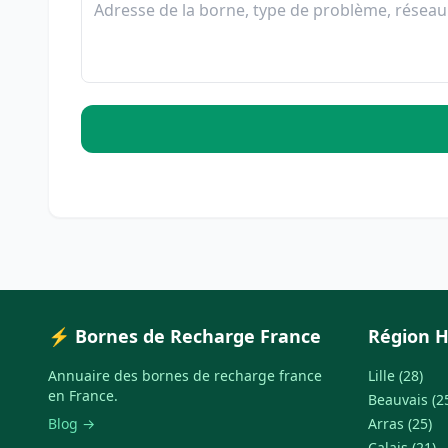
⚡ Bornes de Recharge France
Région H
Annuaire des bornes de recharge france
Lille (28)
en France.
Beauvais (2
Blog →
Arras (25)
Calais (21)