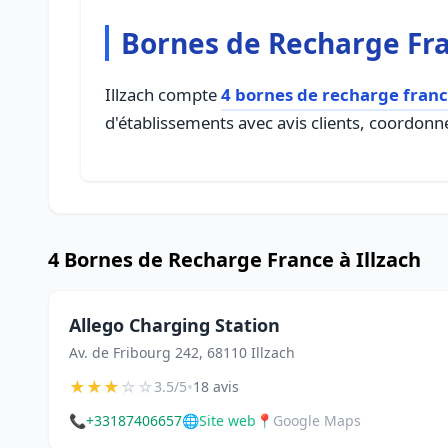
Bornes de Recharge Fra
Illzach compte
4 bornes de recharge fran
d'établissements avec avis clients, coordonné
4 Bornes de Recharge France à Illzach
Allego Charging Station
Av. de Fribourg 242, 68110 Illzach
★
★
★
☆
☆
•
3.5/5
18 avis
📞
+33187406657
🌐
Site web
📍
Google Maps