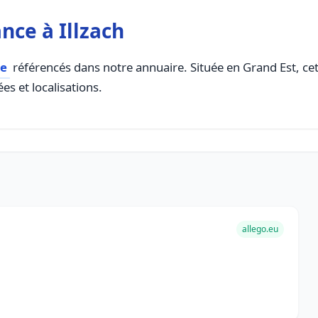
nce à Illzach
ce
référencés dans notre annuaire. Située en Grand Est, cett
es et localisations.
allego.eu