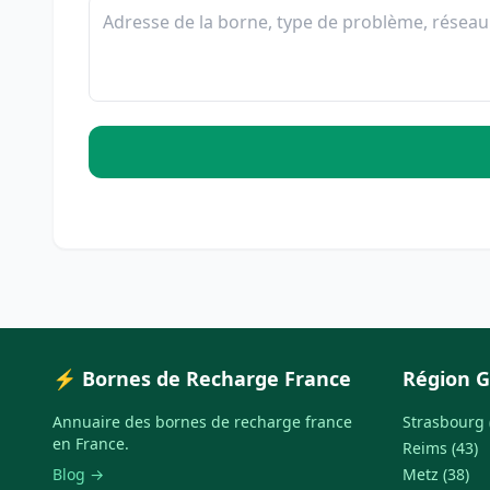
⚡ Bornes de Recharge France
Région G
Annuaire des bornes de recharge france
Strasbourg 
en France.
Reims (43)
Blog →
Metz (38)