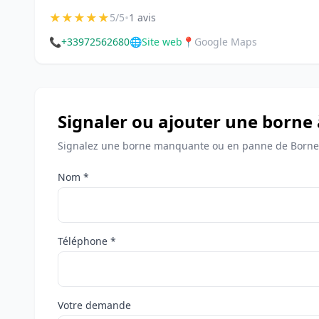
★
★
★
★
★
•
5/5
1 avis
📞
+33972562680
🌐
Site web
📍
Google Maps
Signaler ou ajouter une borne 
Signalez une borne manquante ou en panne de Bornes 
Nom *
Téléphone *
Votre demande