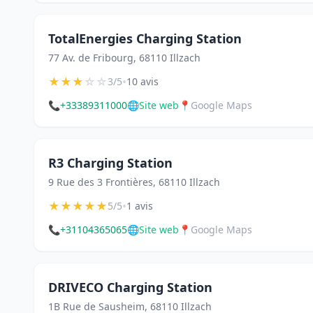
TotalEnergies Charging Station
77 Av. de Fribourg, 68110 Illzach
★
★
★
☆
☆
•
3/5
10 avis
📞
+33389311000
🌐
Site web
📍
Google Maps
R3 Charging Station
9 Rue des 3 Frontières, 68110 Illzach
★
★
★
★
★
•
5/5
1 avis
📞
+31104365065
🌐
Site web
📍
Google Maps
DRIVECO Charging Station
1B Rue de Sausheim, 68110 Illzach