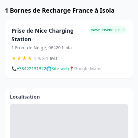
1 Bornes de Recharge France à Isola
Prise de Nice Charging
www.prisedenice.fr
Station
1 Front de Neige, 06420 Isola
★
★
★
★
☆
•
4/5
1 avis
📞
+33422131322
🌐
Site web
📍
Google Maps
Localisation