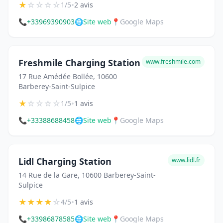
★
☆
☆
☆
☆
•
1/5
2 avis
📞
+33969390903
🌐
Site web
📍
Google Maps
Freshmile Charging Station
www.freshmile.com
17 Rue Amédée Bollée, 10600
Barberey-Saint-Sulpice
★
☆
☆
☆
☆
•
1/5
1 avis
📞
+33388688458
🌐
Site web
📍
Google Maps
Lidl Charging Station
www.lidl.fr
14 Rue de la Gare, 10600 Barberey-Saint-
Sulpice
★
★
★
★
☆
•
4/5
1 avis
📞
+33986878585
🌐
Site web
📍
Google Maps