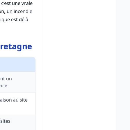
 c’est une vraie
on, un incendie
ique est déjà
Bretagne
ent un
ance
aison au site
 sites