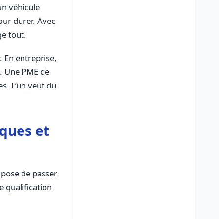
un véhicule
pour durer. Avec
ge tout.
. En entreprise,
ois. Une PME de
s. L’un veut du
iques et
mpose de passer
e qualification