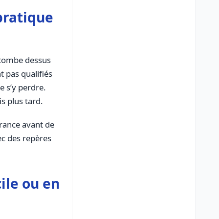
pratique
s tombe dessus
 pas qualifiés
e s’y perdre.
s plus tard.
urance avant de
vec des repères
ile ou en