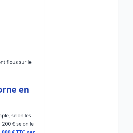
t flous sur le
borne en
ple, selon les
 200 € selon le
5 000 € TTC par