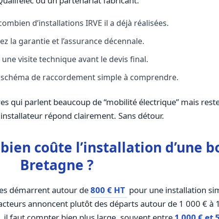
alifelec ou un partenariat fabricant.
mbien d’installations IRVE il a déjà réalisées.
iez la garantie et l’assurance décennale.
 une visite technique avant le devis final.
schéma de raccordement simple à comprendre.
s qui parlent beaucoup de “mobilité électrique” mais resten
 installateur répond clairement. Sans détour.
bien coûte l’installation d’une 
Bretagne ?
fres démarrent autour de
800 € HT
pour une installation sim
cteurs annoncent plutôt des départs autour de 1 000 € à 1
, il faut compter bien plus large, souvent entre
1 000 € et 