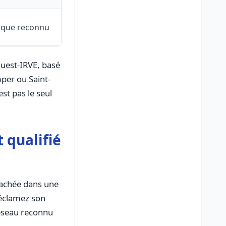
arque reconnu
Ouest-IRVE, basé
per ou Saint-
st pas le seul
 qualifié
 cachée dans une
 réclamez son
réseau reconnu