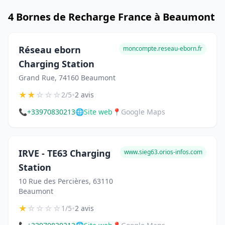
4 Bornes de Recharge France à Beaumont
Réseau eborn
moncompte.reseau-eborn.fr
Charging Station
Grand Rue, 74160 Beaumont
★
★
☆
☆
☆
•
2/5
2 avis
📞
+33970830213
🌐
Site web
📍
Google Maps
IRVE - TE63 Charging
www.sieg63.orios-infos.com
Station
10 Rue des Percières, 63110
Beaumont
★
☆
☆
☆
☆
•
1/5
2 avis