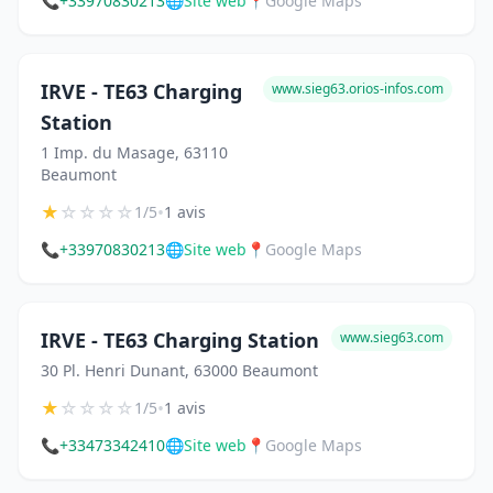
📞
+33970830213
🌐
Site web
📍
Google Maps
IRVE - TE63 Charging
www.sieg63.orios-infos.com
Station
1 Imp. du Masage, 63110
Beaumont
★
☆
☆
☆
☆
•
1/5
1 avis
📞
+33970830213
🌐
Site web
📍
Google Maps
IRVE - TE63 Charging Station
www.sieg63.com
30 Pl. Henri Dunant, 63000 Beaumont
★
☆
☆
☆
☆
•
1/5
1 avis
📞
+33473342410
🌐
Site web
📍
Google Maps