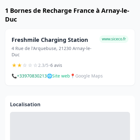
1 Bornes de Recharge France à Arnay-le-
Duc
Freshmile Charging Station
www.siceco.fr
4 Rue de l'Arquebuse, 21230 Arnay-le-
Duc
★
★
☆
☆
☆
•
2.3/5
6 avis
📞
+33970830213
🌐
Site web
📍
Google Maps
Localisation