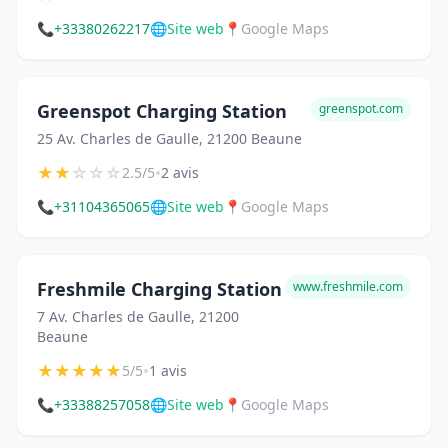
📞
+33380262217
🌐
Site web
📍
Google Maps
Greenspot Charging Station
greenspot.com
25 Av. Charles de Gaulle, 21200 Beaune
★
★
☆
☆
☆
•
2.5/5
2 avis
📞
+31104365065
🌐
Site web
📍
Google Maps
Freshmile Charging Station
www.freshmile.com
7 Av. Charles de Gaulle, 21200
Beaune
★
★
★
★
★
•
5/5
1 avis
📞
+33388257058
🌐
Site web
📍
Google Maps