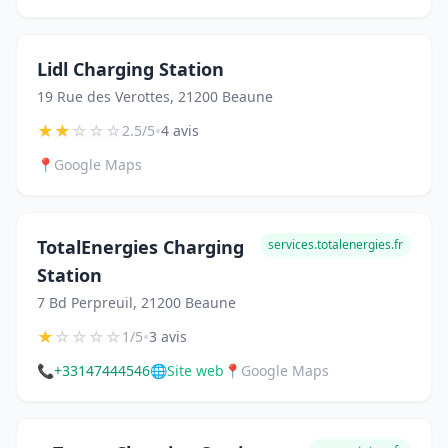
Lidl Charging Station
19 Rue des Verottes, 21200 Beaune
★
★
☆
☆
☆
•
2.5/5
4 avis
📍
Google Maps
TotalEnergies Charging
services.totalenergies.fr
Station
7 Bd Perpreuil, 21200 Beaune
★
☆
☆
☆
☆
•
1/5
3 avis
📞
+33147444546
🌐
Site web
📍
Google Maps