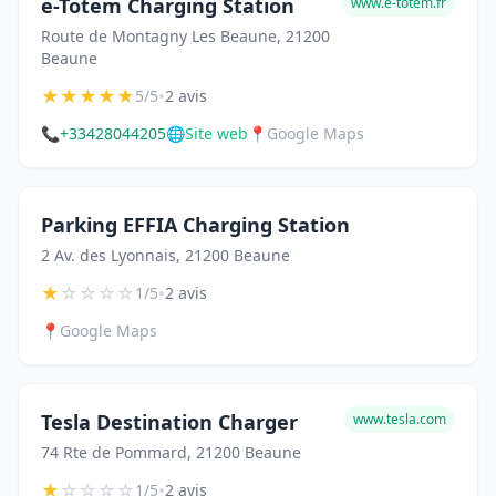
e-Totem Charging Station
www.e-totem.fr
Route de Montagny Les Beaune, 21200
Beaune
★
★
★
★
★
•
5/5
2 avis
📞
+33428044205
🌐
Site web
📍
Google Maps
Parking EFFIA Charging Station
2 Av. des Lyonnais, 21200 Beaune
★
☆
☆
☆
☆
•
1/5
2 avis
📍
Google Maps
Tesla Destination Charger
www.tesla.com
74 Rte de Pommard, 21200 Beaune
★
☆
☆
☆
☆
•
1/5
2 avis