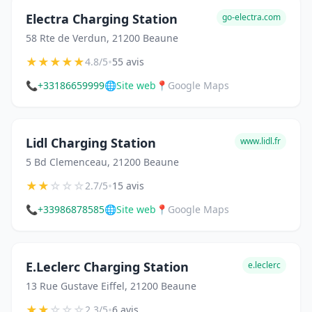
Electra Charging Station
go-electra.com
58 Rte de Verdun, 21200 Beaune
★
★
★
★
★
•
4.8/5
55 avis
📞
+33186659999
🌐
Site web
📍
Google Maps
Lidl Charging Station
www.lidl.fr
5 Bd Clemenceau, 21200 Beaune
★
★
☆
☆
☆
•
2.7/5
15 avis
📞
+33986878585
🌐
Site web
📍
Google Maps
E.Leclerc Charging Station
e.leclerc
13 Rue Gustave Eiffel, 21200 Beaune
★
★
☆
☆
☆
•
2.3/5
6 avis