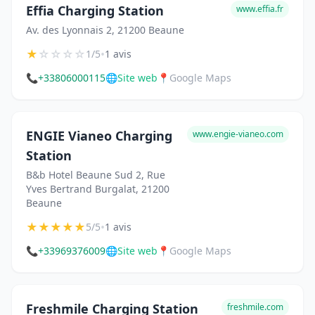
Effia Charging Station
www.effia.fr
Av. des Lyonnais 2, 21200 Beaune
★
☆
☆
☆
☆
•
1/5
1 avis
📞
+33806000115
🌐
Site web
📍
Google Maps
ENGIE Vianeo Charging
www.engie-vianeo.com
Station
B&b Hotel Beaune Sud 2, Rue
Yves Bertrand Burgalat, 21200
Beaune
★
★
★
★
★
•
5/5
1 avis
📞
+33969376009
🌐
Site web
📍
Google Maps
Freshmile Charging Station
freshmile.com