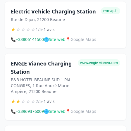
Electric Vehicle Charging Station
evmap.fr
Rte de Dijon, 21200 Beaune
★
☆
☆
☆
☆
•
1/5
1 avis
📞
+33806141500
🌐
Site web
📍
Google Maps
ENGIE Vianeo Charging
www.engie-vianeo.com
Station
B&B HOTEL BEAUNE SUD 1 PAL
CONGRES, 1 Rue André Marie
Ampère, 21200 Beaune
★
★
☆
☆
☆
•
2/5
1 avis
📞
+33969376009
🌐
Site web
📍
Google Maps