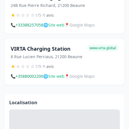
24B Rue Pierre Richard, 21200 Beaune
★
☆
☆
☆
☆
•
1/5
1 avis
📞
+33388257058
🌐
Site web
📍
Google Maps
VIRTA Charging Station
www.virta.global
8 Rue Lucien Perriaux, 21200 Beaune
★
☆
☆
☆
☆
•
1/5
1 avis
📞
+35880002200
🌐
Site web
📍
Google Maps
Localisation