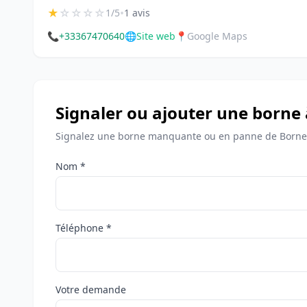
★
☆
☆
☆
☆
•
1/5
1 avis
📞
+33367470640
🌐
Site web
📍
Google Maps
Signaler ou ajouter une borne
Signalez une borne manquante ou en panne de Bornes
Nom *
Téléphone *
Votre demande