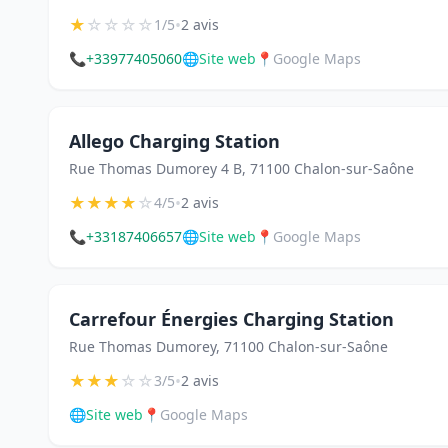
★
☆
☆
☆
☆
•
1/5
2 avis
📞
+33977405060
🌐
Site web
📍
Google Maps
Allego Charging Station
Rue Thomas Dumorey 4 B, 71100 Chalon-sur-Saône
★
★
★
★
☆
•
4/5
2 avis
📞
+33187406657
🌐
Site web
📍
Google Maps
Carrefour Énergies Charging Station
Rue Thomas Dumorey, 71100 Chalon-sur-Saône
★
★
★
☆
☆
•
3/5
2 avis
🌐
Site web
📍
Google Maps