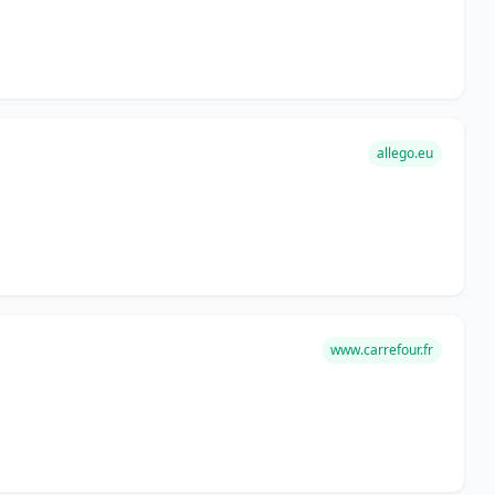
allego.eu
www.carrefour.fr