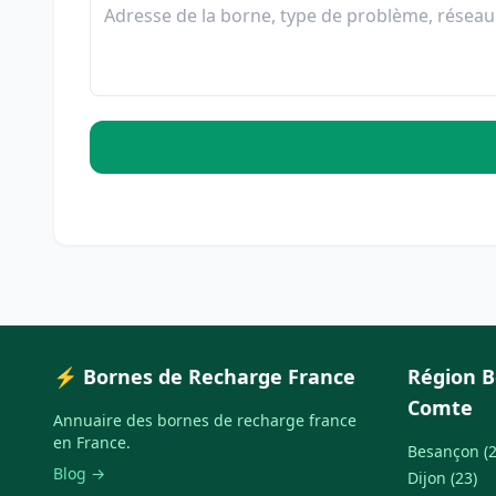
⚡ Bornes de Recharge France
Région 
Comte
Annuaire des bornes de recharge france
en France.
Besançon (2
Blog →
Dijon (23)