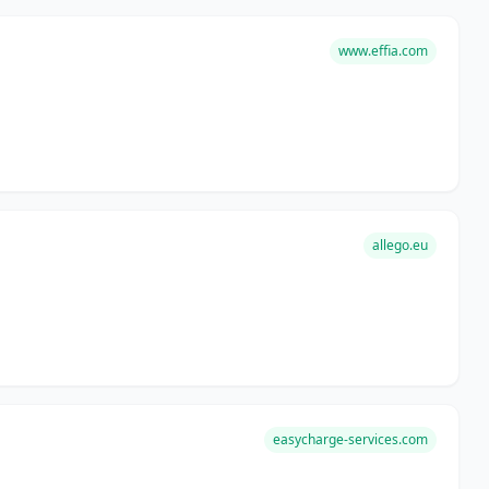
www.effia.com
allego.eu
easycharge-services.com