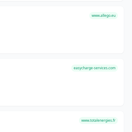
www.allego.eu
easycharge-services.com
www.totalenergies.fr