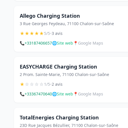
Allego Charging Station
3 Rue Georges Feydeau, 71100 Chalon-sur-Saône
★
★
★
★
★
•
5/5
3 avis
📞
+33187406657
🌐
Site web
📍
Google Maps
EASYCHARGE Charging Station
2 Prom. Sainte-Marie, 71100 Chalon-sur-Saône
★
☆
☆
☆
☆
•
1/5
2 avis
📞
+33367470640
🌐
Site web
📍
Google Maps
TotalEnergies Charging Station
23D Rue Jacques Bézullier, 71100 Chalon-sur-Saône