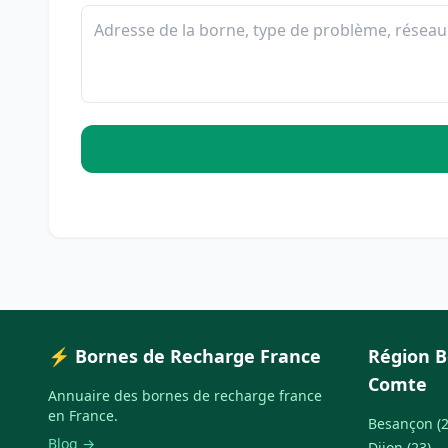
⚡ Bornes de Recharge France
Région 
Comte
Annuaire des bornes de recharge france
en France.
Besançon (2
Blog →
Dijon (23)