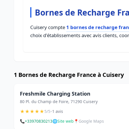
Bornes de Recharge Fra
Cuisery compte
1 bornes de recharge fra
choix d'établissements avec avis clients, coo
1 Bornes de Recharge France à Cuisery
Freshmile Charging Station
80 Pl. du Champ de Foire, 71290 Cuisery
★
★
★
★
★
•
5/5
1 avis
📞
+33970830213
🌐
Site web
📍
Google Maps