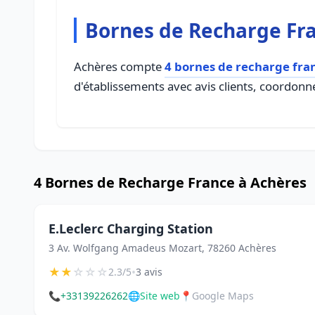
Bornes de Recharge Fr
Achères compte
4 bornes de recharge fra
d'établissements avec avis clients, coordonné
4 Bornes de Recharge France à Achères
E.Leclerc Charging Station
3 Av. Wolfgang Amadeus Mozart, 78260 Achères
★
★
☆
☆
☆
•
2.3/5
3 avis
📞
+33139226262
🌐
Site web
📍
Google Maps