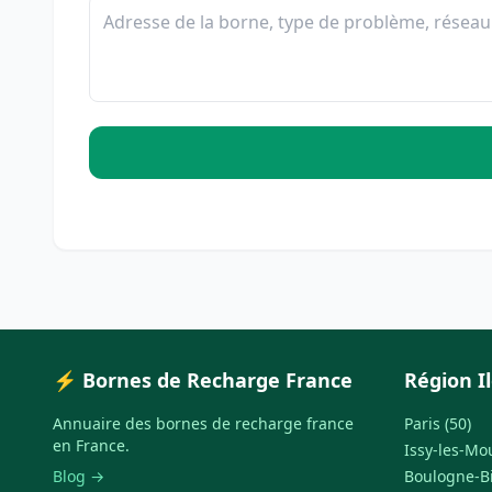
⚡ Bornes de Recharge France
Région I
Annuaire des bornes de recharge france
Paris (50)
en France.
Issy-les-Mo
Blog →
Boulogne-Bi