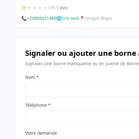
★
☆
☆
☆
☆
•
1/5
1 avis
📞
+33805021480
🌐
Site web
📍
Google Maps
Signaler ou ajouter une borne
Signalez une borne manquante ou en panne de Bornes
Nom *
Téléphone *
Votre demande