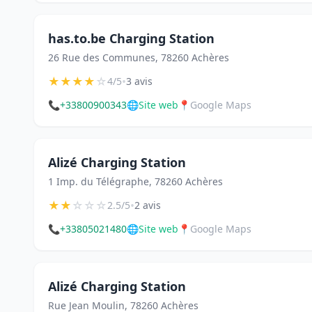
has.to.be Charging Station
26 Rue des Communes, 78260 Achères
★
★
★
★
☆
•
4/5
3 avis
📞
+33800900343
🌐
Site web
📍
Google Maps
Alizé Charging Station
1 Imp. du Télégraphe, 78260 Achères
★
★
☆
☆
☆
•
2.5/5
2 avis
📞
+33805021480
🌐
Site web
📍
Google Maps
Alizé Charging Station
Rue Jean Moulin, 78260 Achères