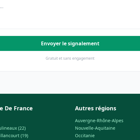
Envoyer le signalement
Gratuit et sans engagement
le De France
Autres régions
Auvergne-Rhône-Alpes
ulineaux (22)
Nouvelle-Aquitaine
llancourt (19)
Occitanie