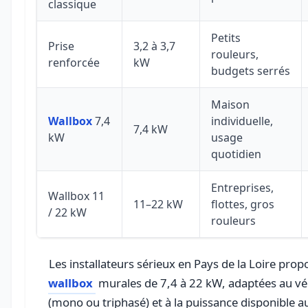
classique
Petits
Prise
3,2 à 3,7
rouleurs,
renforcée
kW
budgets serrés
Maison
Wallbox
7,4
individuelle,
7,4 kW
kW
usage
quotidien
Entreprises,
Wallbox 11
11–22 kW
flottes, gros
/ 22 kW
rouleurs
wallbox
murales de 7,4 à 22 kW, adaptées au véh
(mono ou triphasé) et à la puissance disponible a