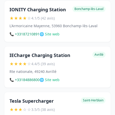
IONITY Charging Station
Bonchamp-lès-Laval
★
★
★
★
☆
4.1/5 (42 avis)
L'Armoricaine Mayenne, 53960 Bonchamp-lès-Laval
📞 +33187210891
🌐 Site web
IECharge Charging Station
Avrillé
★
★
★
★
☆
4.4/5 (39 avis)
Rte nationale, 49240 Avrillé
📞 +33184886800
🌐 Site web
Tesla Supercharger
Saint-Herblain
★
★
★
☆
☆
3.5/5 (38 avis)