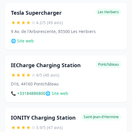
Tesla Supercharger
Les Herbiers
★
★
★
★
☆
4.2/5 (49 avis)
9 Av. de l'Arborescente, 85500 Les Herbiers
🌐 Site web
IECharge Charging Station
Pontchâteau
★
★
★
★
☆
4/5 (48 avis)
D16, 44160 Pontchâteau
📞 +33184886800
🌐 Site web
IONITY Charging Station
Saint-Jean-d'Hermine
★
★
★
★
☆
3.9/5 (47 avis)