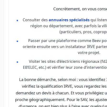
Concrètement, on vous consei
Consulter des
annuaires spécialisés
qui listen
région ou département, avec parfois la ville
(particuliers, pros, copropr
Passer par une plateforme comme Beev pou
oriente ensuite vers un installateur IRVE parte
votre projet.
Visiter les sites d’électriciens régionaux (
EB’ELEC, etc.) et vérifier leur zone d’interventio
La bonne démarche, selon moi : vous identifiez 3
vérifiez la qualification IRVE, vous regardez les
demandez un devis à chacun. Et vous privilégiez 
proche géographiquement. Pour le SAV, les ajustem
d’urgence, on est bien plus à l’aise avec quelqu’u