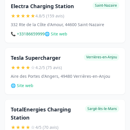
Electra Charging Station
Saint-Nazaire
★
★
★
★
★
4.8/5 (159 avis)
332 Rte de la Côte d'Amour, 44600 Saint-Nazaire
📞 +33186659999
🌐 Site web
Tesla Supercharger
Verrières-en-Anjou
★
★
★
★
☆
4.2/5 (75 avis)
Aire des Portes d'Angers, 49480 Verrières-en-Anjou
🌐 Site web
TotalEnergies Charging
Sargé-lès-le-Mans
Station
★
★
★
★
☆
4/5 (70 avis)