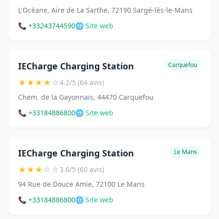
L'Océane, Aire de La Sarthe, 72190 Sargé-lès-le-Mans
📞 +33243744590
🌐 Site web
IECharge Charging Station
Carquefou
★
★
★
★
☆
4.2/5 (64 avis)
Chem. de la Gayonnais, 44470 Carquefou
📞 +33184886800
🌐 Site web
IECharge Charging Station
Le Mans
★
★
★
☆
☆
3.6/5 (60 avis)
94 Rue de Douce Amie, 72100 Le Mans
📞 +33184886800
🌐 Site web