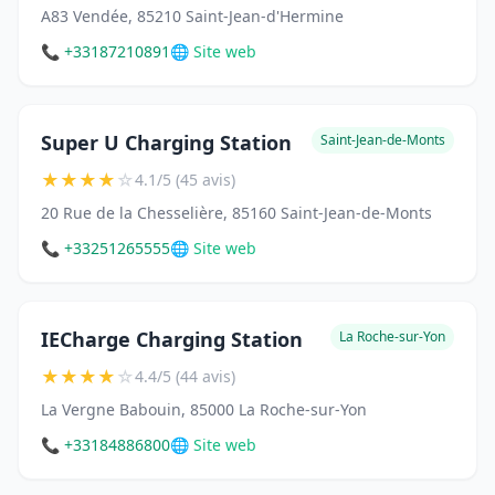
A83 Vendée, 85210 Saint-Jean-d'Hermine
📞 +33187210891
🌐 Site web
Super U Charging Station
Saint-Jean-de-Monts
★
★
★
★
☆
4.1/5 (45 avis)
20 Rue de la Chesselière, 85160 Saint-Jean-de-Monts
📞 +33251265555
🌐 Site web
IECharge Charging Station
La Roche-sur-Yon
★
★
★
★
☆
4.4/5 (44 avis)
La Vergne Babouin, 85000 La Roche-sur-Yon
📞 +33184886800
🌐 Site web