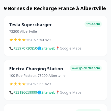
9 Bornes de Recharge France à Albertville
Tesla Supercharger
tesla.com
73200 Albertville
★
★
★
★
☆
•
4.7/5
40 avis
📞
+33970730850
🌐
Site web
📍
Google Maps
Electra Charging Station
www.go-electra.com
100 Rue Pasteur, 73200 Albertville
★
★
★
★
☆
•
4.5/5
11 avis
📞
+33186659999
🌐
Site web
📍
Google Maps