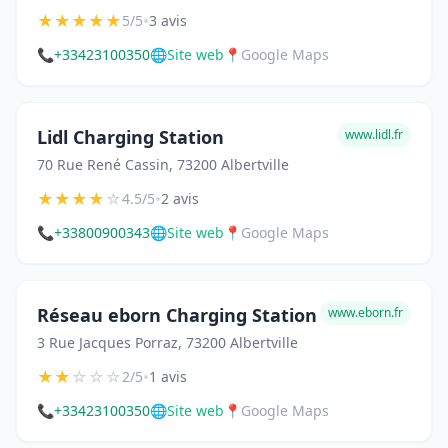
★
★
★
★
★
•
5/5
3 avis
📞
+33423100350
🌐
Site web
📍
Google Maps
Lidl Charging Station
www.lidl.fr
70 Rue René Cassin, 73200 Albertville
★
★
★
★
☆
•
4.5/5
2 avis
📞
+33800900343
🌐
Site web
📍
Google Maps
Réseau eborn Charging Station
www.eborn.fr
3 Rue Jacques Porraz, 73200 Albertville
★
★
☆
☆
☆
•
2/5
1 avis
📞
+33423100350
🌐
Site web
📍
Google Maps