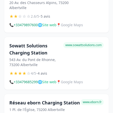
20 Av. des Chasseurs Alpins, 73200
Albertville
★
★
☆
☆
☆
•
2.6/5
5 avis
📞
+33479897600
🌐
Site web
📍
Google Maps
Sowatt Solutions
www.sowattsolutions.com
Charging Station
543 Av. du Pont de Rhonne,
73200 Albertville
★
★
★
★
☆
•
4/5
4 avis
📞
+33479685299
🌐
Site web
📍
Google Maps
Réseau eborn Charging Station
www.eborn.fr
1 Pl. de l'Église, 73200 Albertville