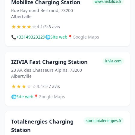
Mobilize Charging Station
www.mobilize.fr
Rue Raymond Bertrand, 73200
Albertville
★
★
★
★
☆
•
4.1/5
8 avis
📞
+33149323229
🌐
Site web
📍
Google Maps
IZIVIA Fast Charging Station
izivia.com
23 Av. des Chasseurs Alpins, 73200
Albertville
★
★
★
☆
☆
•
3.4/5
7 avis
🌐
Site web
📍
Google Maps
TotalEnergies Charging
store.totalenergies.fr
Station