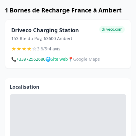
1 Bornes de Recharge France à Ambert
Driveco Charging Station
driveco.com
153 Rte du Puy, 63600 Ambert
★
★
★
★
☆
•
3.8/5
4 avis
📞
+33972562680
🌐
Site web
📍
Google Maps
Localisation