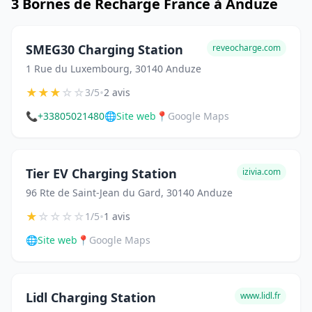
3 Bornes de Recharge France à Anduze
SMEG30 Charging Station
reveocharge.com
1 Rue du Luxembourg, 30140 Anduze
★
★
★
☆
☆
•
3/5
2 avis
📞
+33805021480
🌐
Site web
📍
Google Maps
Tier EV Charging Station
izivia.com
96 Rte de Saint-Jean du Gard, 30140 Anduze
★
☆
☆
☆
☆
•
1/5
1 avis
🌐
Site web
📍
Google Maps
Lidl Charging Station
www.lidl.fr