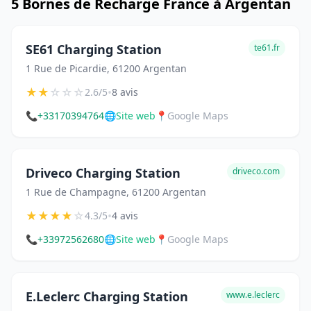
5 Bornes de Recharge France à Argentan
SE61 Charging Station
te61.fr
1 Rue de Picardie, 61200 Argentan
★
★
☆
☆
☆
•
2.6/5
8 avis
📞
+33170394764
🌐
Site web
📍
Google Maps
Driveco Charging Station
driveco.com
1 Rue de Champagne, 61200 Argentan
★
★
★
★
☆
•
4.3/5
4 avis
📞
+33972562680
🌐
Site web
📍
Google Maps
E.Leclerc Charging Station
www.e.leclerc