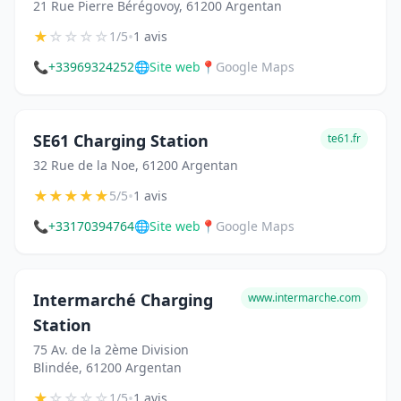
21 Rue Pierre Bérégovoy, 61200 Argentan
★
☆
☆
☆
☆
•
1/5
1 avis
📞
+33969324252
🌐
Site web
📍
Google Maps
SE61 Charging Station
te61.fr
32 Rue de la Noe, 61200 Argentan
★
★
★
★
★
•
5/5
1 avis
📞
+33170394764
🌐
Site web
📍
Google Maps
Intermarché Charging
www.intermarche.com
Station
75 Av. de la 2ème Division
Blindée, 61200 Argentan
★
☆
☆
☆
☆
•
1/5
1 avis