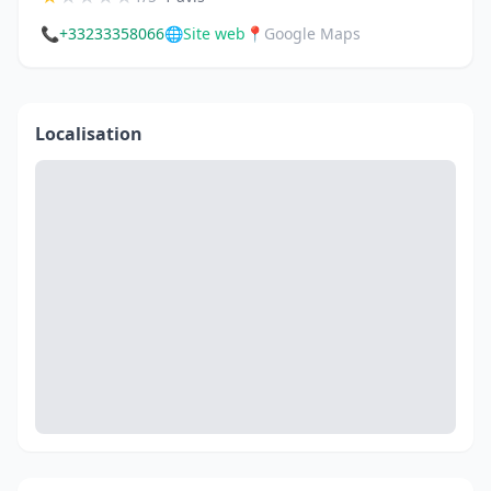
📞
+33233358066
🌐
Site web
📍
Google Maps
Localisation