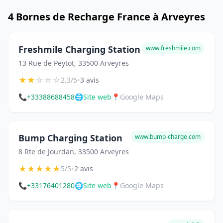
4 Bornes de Recharge France à Arveyres
Freshmile Charging Station
www.freshmile.com
13 Rue de Peytot, 33500 Arveyres
★
★
☆
☆
☆
•
2.3/5
3 avis
📞
+33388688458
🌐
Site web
📍
Google Maps
Bump Charging Station
www.bump-charge.com
8 Rte de Jourdan, 33500 Arveyres
★
★
★
★
★
•
5/5
2 avis
📞
+33176401280
🌐
Site web
📍
Google Maps