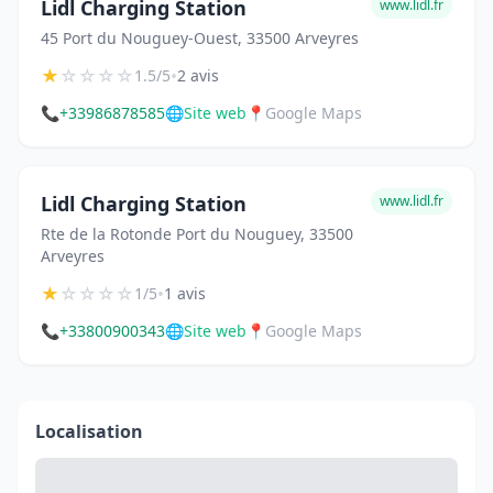
Lidl Charging Station
www.lidl.fr
45 Port du Nouguey-Ouest, 33500 Arveyres
★
☆
☆
☆
☆
•
1.5/5
2 avis
📞
+33986878585
🌐
Site web
📍
Google Maps
Lidl Charging Station
www.lidl.fr
Rte de la Rotonde Port du Nouguey, 33500
Arveyres
★
☆
☆
☆
☆
•
1/5
1 avis
📞
+33800900343
🌐
Site web
📍
Google Maps
Localisation