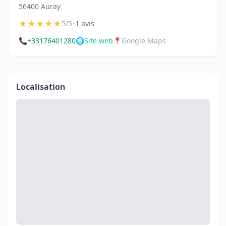
56400 Auray
★
★
★
★
★
•
5/5
1 avis
📞
+33176401280
🌐
Site web
📍
Google Maps
Localisation