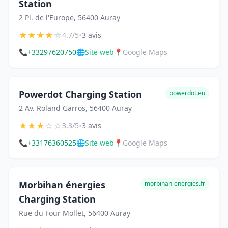
Station
2 Pl. de l'Europe, 56400 Auray
★
★
★
★
☆
•
4.7/5
3 avis
📞
+33297620750
🌐
Site web
📍
Google Maps
Powerdot Charging Station
powerdot.eu
2 Av. Roland Garros, 56400 Auray
★
★
★
☆
☆
•
3.3/5
3 avis
📞
+33176360525
🌐
Site web
📍
Google Maps
Morbihan énergies
morbihan-energies.fr
Charging Station
Rue du Four Mollet, 56400 Auray