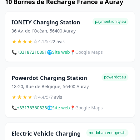
10 Bornes de Recharge France à Auray
IONITY Charging Station
payment.ionity.eu
36 Av. de l'Océan, 56400 Auray
★
★
★
★
☆
•
4.1/5
22 avis
📞
+33187210891
🌐
Site web
📍
Google Maps
Powerdot Charging Station
powerdot.eu
18-20, Rue de Belgique, 56400 Auray
★
★
★
★
☆
•
4.4/5
7 avis
📞
+33176360525
🌐
Site web
📍
Google Maps
Electric Vehicle Charging
morbihan-energies.fr