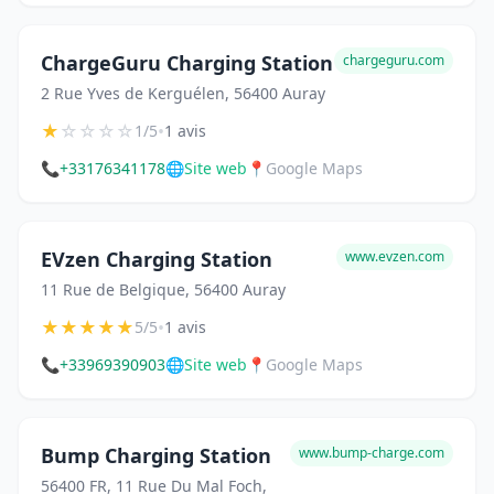
ChargeGuru Charging Station
chargeguru.com
2 Rue Yves de Kerguélen, 56400 Auray
★
☆
☆
☆
☆
•
1/5
1 avis
📞
+33176341178
🌐
Site web
📍
Google Maps
EVzen Charging Station
www.evzen.com
11 Rue de Belgique, 56400 Auray
★
★
★
★
★
•
5/5
1 avis
📞
+33969390903
🌐
Site web
📍
Google Maps
Bump Charging Station
www.bump-charge.com
56400 FR, 11 Rue Du Mal Foch,