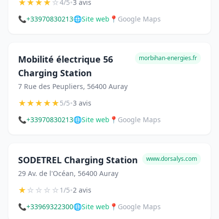
★
★
★
★
☆
•
4/5
3 avis
📞
+33970830213
🌐
Site web
📍
Google Maps
Mobilité électrique 56
morbihan-energies.fr
Charging Station
7 Rue des Peupliers, 56400 Auray
★
★
★
★
★
•
5/5
3 avis
📞
+33970830213
🌐
Site web
📍
Google Maps
SODETREL Charging Station
www.dorsalys.com
29 Av. de l'Océan, 56400 Auray
★
☆
☆
☆
☆
•
1/5
2 avis
📞
+33969322300
🌐
Site web
📍
Google Maps