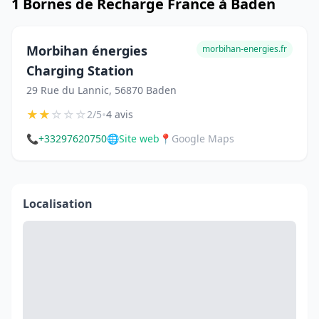
1 Bornes de Recharge France à Baden
Morbihan énergies
morbihan-energies.fr
Charging Station
29 Rue du Lannic, 56870 Baden
★
★
☆
☆
☆
•
2/5
4 avis
📞
+33297620750
🌐
Site web
📍
Google Maps
Localisation