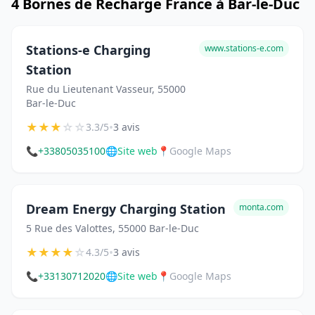
4 Bornes de Recharge France à Bar-le-Duc
Stations-e Charging
www.stations-e.com
Station
Rue du Lieutenant Vasseur, 55000
Bar-le-Duc
★
★
★
☆
☆
•
3.3/5
3 avis
📞
+33805035100
🌐
Site web
📍
Google Maps
Dream Energy Charging Station
monta.com
5 Rue des Valottes, 55000 Bar-le-Duc
★
★
★
★
☆
•
4.3/5
3 avis
📞
+33130712020
🌐
Site web
📍
Google Maps