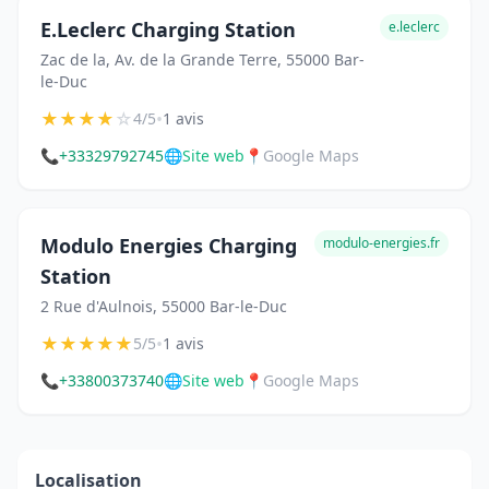
E.Leclerc Charging Station
e.leclerc
Zac de la, Av. de la Grande Terre, 55000 Bar-
le-Duc
★
★
★
★
☆
•
4/5
1 avis
📞
+33329792745
🌐
Site web
📍
Google Maps
Modulo Energies Charging
modulo-energies.fr
Station
2 Rue d'Aulnois, 55000 Bar-le-Duc
★
★
★
★
★
•
5/5
1 avis
📞
+33800373740
🌐
Site web
📍
Google Maps
Localisation