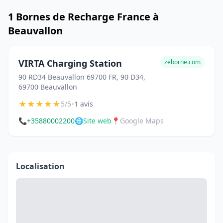
1 Bornes de Recharge France à
Beauvallon
VIRTA Charging Station
zeborne.com
90 RD34 Beauvallon 69700 FR, 90 D34,
69700 Beauvallon
★
★
★
★
★
•
5/5
1 avis
📞
+35880002200
🌐
Site web
📍
Google Maps
Localisation