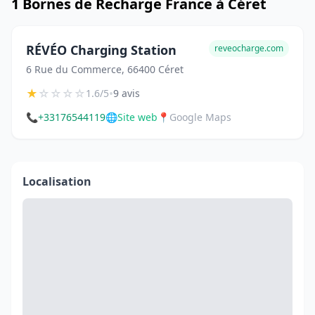
1 Bornes de Recharge France à Céret
RÉVÉO Charging Station
reveocharge.com
6 Rue du Commerce, 66400 Céret
★
☆
☆
☆
☆
•
1.6/5
9 avis
📞
+33176544119
🌐
Site web
📍
Google Maps
Localisation