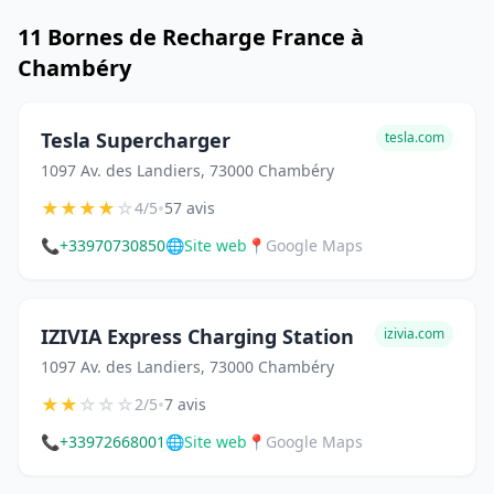
11 Bornes de Recharge France à
Chambéry
Tesla Supercharger
tesla.com
1097 Av. des Landiers, 73000 Chambéry
★
★
★
★
☆
•
4/5
57 avis
📞
+33970730850
🌐
Site web
📍
Google Maps
IZIVIA Express Charging Station
izivia.com
1097 Av. des Landiers, 73000 Chambéry
★
★
☆
☆
☆
•
2/5
7 avis
📞
+33972668001
🌐
Site web
📍
Google Maps