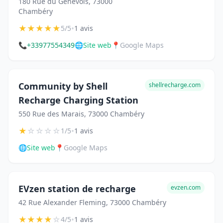
180 Rue du Genevois, 73000
Chambéry
★
★
★
★
★
•
5/5
1 avis
📞
+33977554349
🌐
Site web
📍
Google Maps
Community by Shell
shellrecharge.com
Recharge Charging Station
550 Rue des Marais, 73000 Chambéry
★
☆
☆
☆
☆
•
1/5
1 avis
🌐
Site web
📍
Google Maps
EVzen station de recharge
evzen.com
42 Rue Alexander Fleming, 73000 Chambéry
★
★
★
★
☆
•
4/5
1 avis