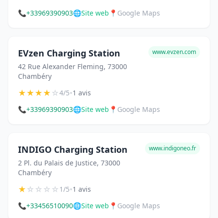
📞
+33969390903
🌐
Site web
📍
Google Maps
EVzen Charging Station
www.evzen.com
42 Rue Alexander Fleming, 73000
Chambéry
★
★
★
★
☆
•
4/5
1 avis
📞
+33969390903
🌐
Site web
📍
Google Maps
INDIGO Charging Station
www.indigoneo.fr
2 Pl. du Palais de Justice, 73000
Chambéry
★
☆
☆
☆
☆
•
1/5
1 avis
📞
+33456510090
🌐
Site web
📍
Google Maps