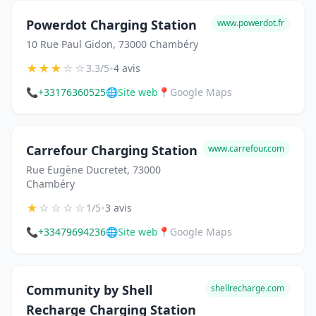
Powerdot Charging Station
www.powerdot.fr
10 Rue Paul Gidon, 73000 Chambéry
★
★
★
☆
☆
•
3.3/5
4 avis
📞
+33176360525
🌐
Site web
📍
Google Maps
Carrefour Charging Station
www.carrefour.com
Rue Eugène Ducretet, 73000
Chambéry
★
☆
☆
☆
☆
•
1/5
3 avis
📞
+33479694236
🌐
Site web
📍
Google Maps
Community by Shell
shellrecharge.com
Recharge Charging Station