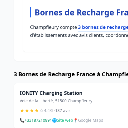
Bornes de Recharge Fr
Champfleury compte
3 bornes de recharg
d'établissements avec avis clients, coordonné
3 Bornes de Recharge France à Champfl
IONITY Charging Station
Voie de la Liberté, 51500 Champfleury
★
★
★
★
☆
•
4.4/5
137 avis
📞
+33187210891
🌐
Site web
📍
Google Maps