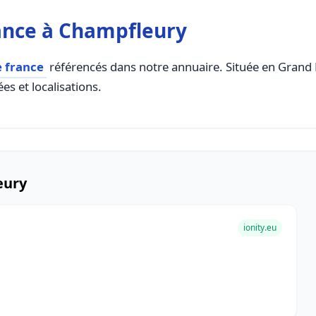
ance à Champfleury
e france
référencés dans notre annuaire. Située en Grand Es
es et localisations.
eury
ionity.eu