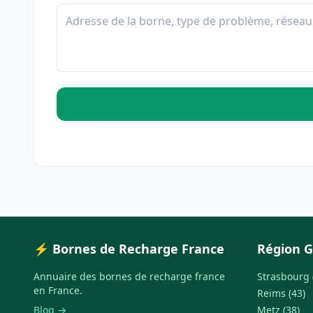
⚡ Bornes de Recharge France
Région G
Annuaire des bornes de recharge france
Strasbourg 
en France.
Reims (43)
Blog →
Metz (38)