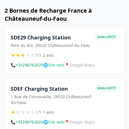
2 Bornes de Recharge France à
Châteauneuf-du-Faou
SDE29 Charging Station
www.sdef.fr
Pont du Roi, 29520 Châteauneuf-du-Faou
★
★
★
☆
☆
•
3/5
2 avis
📞
+33298762020
🌐
Site web
📍
Google Maps
SDEF Charging Station
www.sdef.fr
1 Rue de Cornouaille, 29520 Châteauneuf-
du-Faou
★
☆
☆
☆
☆
•
1/5
1 avis
📞
+33298762020
🌐
Site web
📍
Google Maps