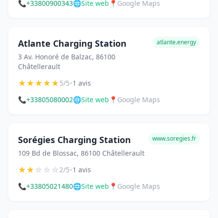
📞
+33800900343
🌐
Site web
📍
Google Maps
Atlante Charging Station
atlante.energy
3 Av. Honoré de Balzac, 86100
Châtellerault
★
★
★
★
★
•
5/5
1 avis
📞
+33805080002
🌐
Site web
📍
Google Maps
Sorégies Charging Station
www.soregies.fr
109 Bd de Blossac, 86100 Châtellerault
★
★
☆
☆
☆
•
2/5
1 avis
📞
+33805021480
🌐
Site web
📍
Google Maps