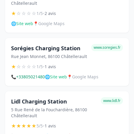
Châtellerault
★
☆
☆
☆
☆
•
1/5
2 avis
🌐
Site web
📍
Google Maps
Sorégies Charging Station
www.soregies.fr
Rue Jean Monnet, 86100 Châtellerault
★
☆
☆
☆
☆
•
1/5
1 avis
📞
+33805021480
🌐
Site web
📍
Google Maps
Lidl Charging Station
www.lidl.fr
5 Rue René de la Fouchardière, 86100
Châtellerault
★
★
★
★
★
•
5/5
1 avis