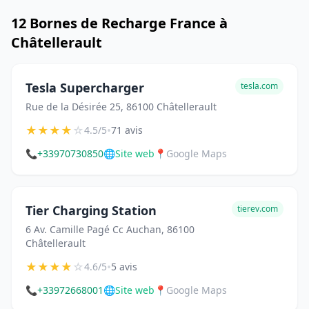
12 Bornes de Recharge France à
Châtellerault
Tesla Supercharger
tesla.com
Rue de la Désirée 25, 86100 Châtellerault
★
★
★
★
☆
•
4.5/5
71 avis
📞
+33970730850
🌐
Site web
📍
Google Maps
Tier Charging Station
tierev.com
6 Av. Camille Pagé Cc Auchan, 86100
Châtellerault
★
★
★
★
☆
•
4.6/5
5 avis
📞
+33972668001
🌐
Site web
📍
Google Maps