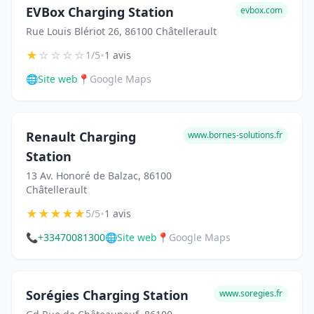
EVBox Charging Station
evbox.com
Rue Louis Blériot 26, 86100 Châtellerault
★
☆
☆
☆
☆
•
1/5
1 avis
🌐
Site web
📍
Google Maps
Renault Charging
www.bornes-solutions.fr
Station
13 Av. Honoré de Balzac, 86100
Châtellerault
★
★
★
★
★
•
5/5
1 avis
📞
+33470081300
🌐
Site web
📍
Google Maps
Sorégies Charging Station
www.soregies.fr