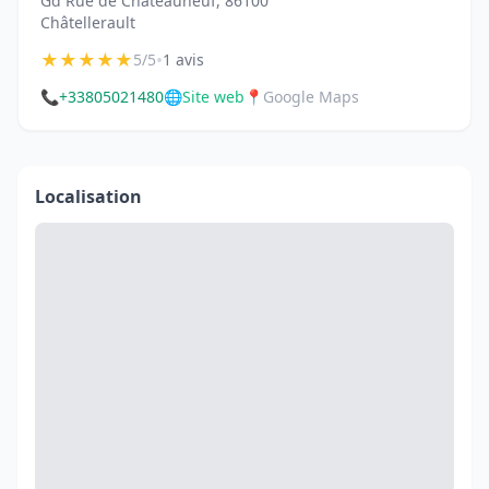
Gd Rue de Châteauneuf, 86100
Châtellerault
★
★
★
★
★
•
5/5
1 avis
📞
+33805021480
🌐
Site web
📍
Google Maps
Localisation