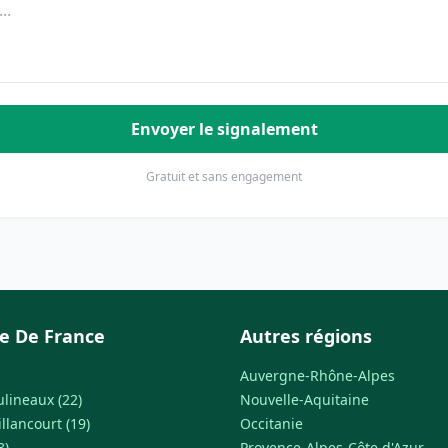
Envoyer le signalement
Gratuit et sans engagement
le De France
Autres régions
Auvergne-Rhône-Alpes
ulineaux (22)
Nouvelle-Aquitaine
llancourt (19)
Occitanie
8)
Provence-Alpes-Côte d'Azur