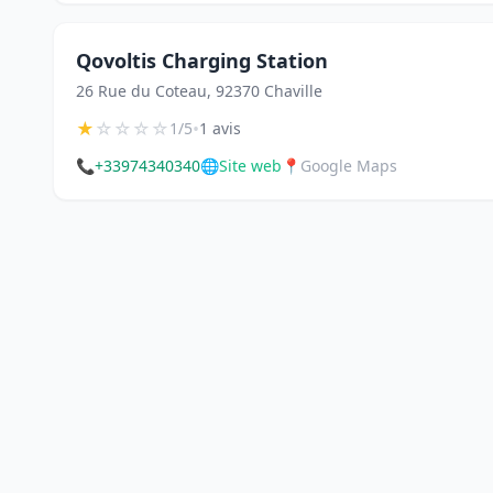
Qovoltis Charging Station
26 Rue du Coteau, 92370 Chaville
★
☆
☆
☆
☆
•
1/5
1 avis
📞
+33974340340
🌐
Site web
📍
Google Maps