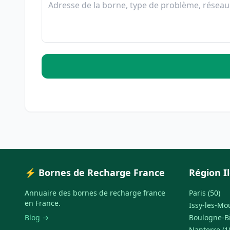
⚡ Bornes de Recharge France
Région I
Annuaire des bornes de recharge france
Paris (50)
en France.
Issy-les-Mo
Blog →
Boulogne-Bi
Nanterre (1