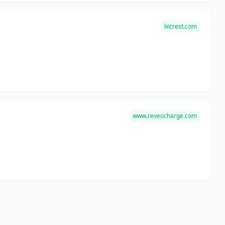
lecrest.com
www.reveocharge.com