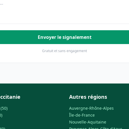
Envoyer le signalement
Gratuit et sans engagement
ccitanie
Autres régions
(50)
Auvergne-Rhône-Alpes
0)
Île-de-France
Nouvelle-Aquitaine
40)
Provence-Alpes-Côte d'Azur