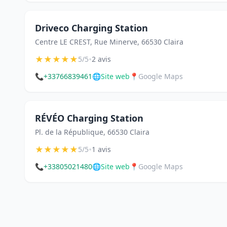
Driveco Charging Station
Centre LE CREST, Rue Minerve, 66530 Claira
★
★
★
★
★
•
5/5
2 avis
📞
+33766839461
🌐
Site web
📍
Google Maps
RÉVÉO Charging Station
Pl. de la République, 66530 Claira
★
★
★
★
★
•
5/5
1 avis
📞
+33805021480
🌐
Site web
📍
Google Maps