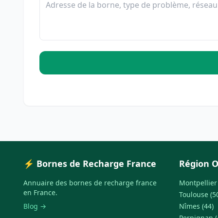
⚡ Bornes de Recharge France
Région O
Annuaire des bornes de recharge france
Montpellier 
en France.
Toulouse (5
Blog →
Nîmes (44)
Perpignan (