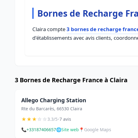
Bornes de Recharge Fra
Claira compte
3 bornes de recharge franc
d'établissements avec avis clients, coordonné
3 Bornes de Recharge France à Claira
Allego Charging Station
Rte du Barcarès, 66530 Claira
★
★
★
☆
☆
•
3.3/5
7 avis
📞
+33187406657
🌐
Site web
📍
Google Maps