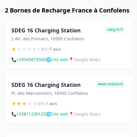
2 Bornes de Recharge France à Confolens
SDEG 16 Charging Station
sdeg16.fr
2 All. des Freniers, 16500 Confolens
★
☆
☆
☆
☆
•
1.4/5
7 avis
📞
+33545673500
🌐
Site web
📍
Google Maps
SDEG 16 Charging Station
www.mobive.fr
Pl. des Marronniers, 16500 Confolens
★
★
★
☆
☆
•
3/5
1 avis
📞
+33811230123
🌐
Site web
📍
Google Maps