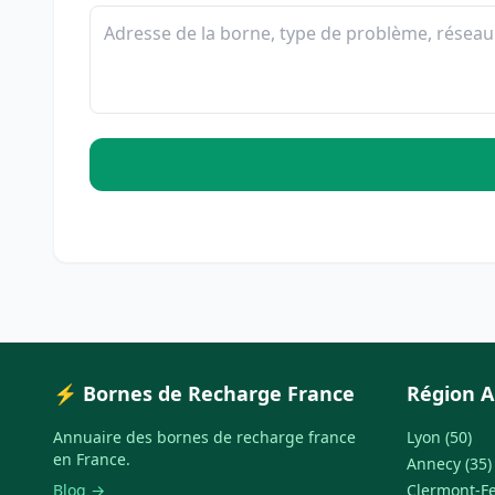
⚡ Bornes de Recharge France
Région A
Annuaire des bornes de recharge france
Lyon (50)
en France.
Annecy (35)
Blog →
Clermont-Fe