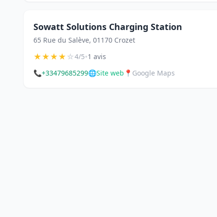
Sowatt Solutions Charging Station
65 Rue du Salève, 01170 Crozet
★
★
★
★
☆
•
4/5
1 avis
📞
+33479685299
🌐
Site web
📍
Google Maps