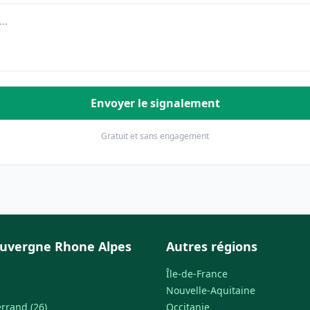
Envoyer le signalement
Gratuit et sans engagement
uvergne Rhone Alpes
Autres régions
Île-de-France
Nouvelle-Aquitaine
rrand (26)
Occitanie