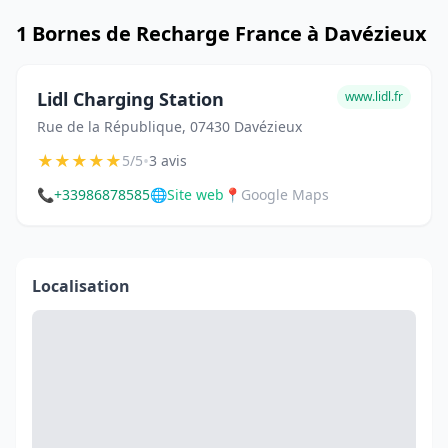
1 Bornes de Recharge France à Davézieux
Lidl Charging Station
www.lidl.fr
Rue de la République, 07430 Davézieux
★
★
★
★
★
•
5/5
3 avis
📞
+33986878585
🌐
Site web
📍
Google Maps
Localisation