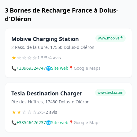
3 Bornes de Recharge France à Dolus-
d'Oléron
Mobive Charging Station
www.mobive.fr
2 Pass. de la Cure, 17550 Dolus-d'Oléron
★
☆
☆
☆
☆
•
1.5/5
4 avis
📞
+33969324747
🌐
Site web
📍
Google Maps
Tesla Destination Charger
www.tesla.com
Rte des Huîtres, 17480 Dolus-d'Oléron
★
★
☆
☆
☆
•
2/5
2 avis
📞
+33546476237
🌐
Site web
📍
Google Maps