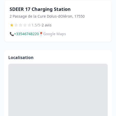
SDEER 17 Charging Station
2 Passage de la Cure Dolus-dOléron, 17550
★
☆
☆
☆
☆
•
1.5/5
2 avis
📞
+33546748220
📍
Google Maps
Localisation