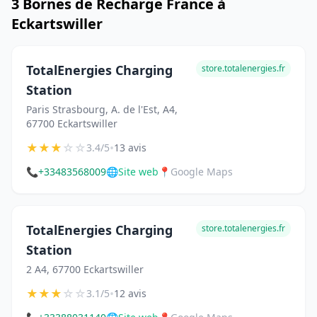
3 Bornes de Recharge France à
Eckartswiller
TotalEnergies Charging
store.totalenergies.fr
Station
Paris Strasbourg, A. de l'Est, A4,
67700 Eckartswiller
★
★
★
☆
☆
•
3.4/5
13 avis
📞
+33483568009
🌐
Site web
📍
Google Maps
TotalEnergies Charging
store.totalenergies.fr
Station
2 A4, 67700 Eckartswiller
★
★
★
☆
☆
•
3.1/5
12 avis