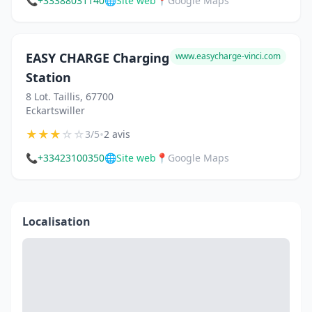
📞
+33388031140
🌐
Site web
📍
Google Maps
EASY CHARGE Charging
www.easycharge-vinci.com
Station
8 Lot. Taillis, 67700
Eckartswiller
★
★
★
☆
☆
•
3/5
2 avis
📞
+33423100350
🌐
Site web
📍
Google Maps
Localisation