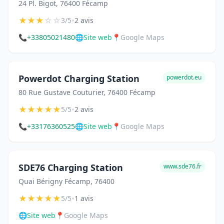
24 Pl. Bigot, 76400 Fécamp
★
★
★
☆
☆
•
3/5
2 avis
📞
+33805021480
🌐
Site web
📍
Google Maps
Powerdot Charging Station
powerdot.eu
80 Rue Gustave Couturier, 76400 Fécamp
★
★
★
★
★
•
5/5
2 avis
📞
+33176360525
🌐
Site web
📍
Google Maps
SDE76 Charging Station
www.sde76.fr
Quai Bérigny Fécamp, 76400
★
★
★
★
★
•
5/5
1 avis
🌐
Site web
📍
Google Maps