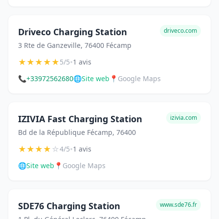
Driveco Charging Station
driveco.com
3 Rte de Ganzeville, 76400 Fécamp
★
★
★
★
★
•
5/5
1 avis
📞
+33972562680
🌐
Site web
📍
Google Maps
IZIVIA Fast Charging Station
izivia.com
Bd de la République Fécamp, 76400
★
★
★
★
☆
•
4/5
1 avis
🌐
Site web
📍
Google Maps
SDE76 Charging Station
www.sde76.fr