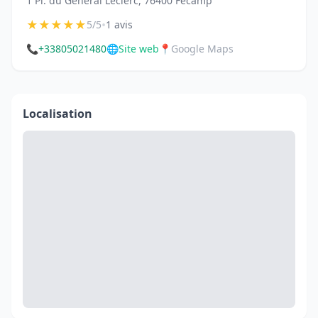
1 Pl. du Général Leclerc, 76400 Fécamp
★
★
★
★
★
•
5/5
1 avis
📞
+33805021480
🌐
Site web
📍
Google Maps
Localisation