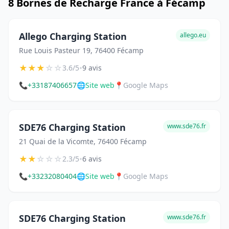
8 Bornes de Recharge France à Fécamp
Allego Charging Station
allego.eu
Rue Louis Pasteur 19, 76400 Fécamp
★
★
★
☆
☆
•
3.6/5
9 avis
📞
+33187406657
🌐
Site web
📍
Google Maps
SDE76 Charging Station
www.sde76.fr
21 Quai de la Vicomte, 76400 Fécamp
★
★
☆
☆
☆
•
2.3/5
6 avis
📞
+33232080404
🌐
Site web
📍
Google Maps
SDE76 Charging Station
www.sde76.fr