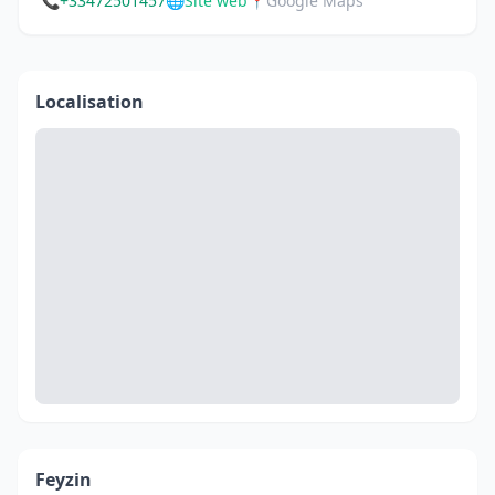
📞
+33472501457
🌐
Site web
📍
Google Maps
Localisation
Feyzin