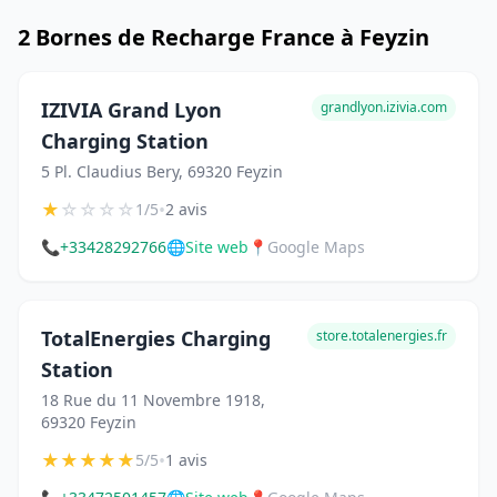
2 Bornes de Recharge France à Feyzin
IZIVIA Grand Lyon
grandlyon.izivia.com
Charging Station
5 Pl. Claudius Bery, 69320 Feyzin
★
☆
☆
☆
☆
•
1/5
2 avis
📞
+33428292766
🌐
Site web
📍
Google Maps
TotalEnergies Charging
store.totalenergies.fr
Station
18 Rue du 11 Novembre 1918,
69320 Feyzin
★
★
★
★
★
•
5/5
1 avis