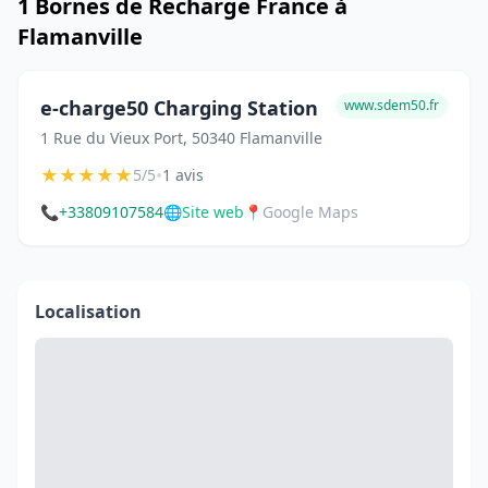
1 Bornes de Recharge France à
Flamanville
e-charge50 Charging Station
www.sdem50.fr
1 Rue du Vieux Port, 50340 Flamanville
★
★
★
★
★
•
5/5
1 avis
📞
+33809107584
🌐
Site web
📍
Google Maps
Localisation