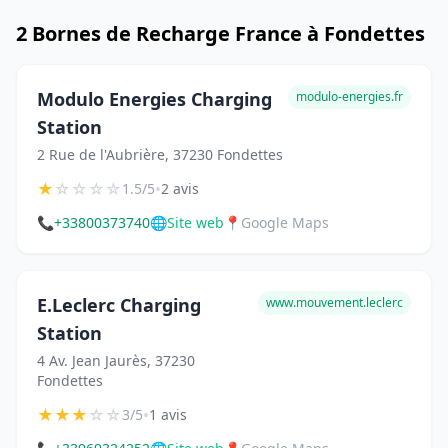
2 Bornes de Recharge France à Fondettes
Modulo Energies Charging
modulo-energies.fr
Station
2 Rue de l'Aubrière, 37230 Fondettes
★
☆
☆
☆
☆
•
1.5/5
2 avis
📞
+33800373740
🌐
Site web
📍
Google Maps
E.Leclerc Charging
www.mouvement.leclerc
Station
4 Av. Jean Jaurès, 37230
Fondettes
★
★
★
☆
☆
•
3/5
1 avis