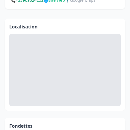
📞
+33969324252
🌐
Site web
📍
Google Maps
Localisation
Fondettes